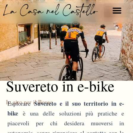
Vai
al
contenuto
Suvereto in e-bike
In giro per il Borgo
Suvereto e il suo territorio in e-
Esplorare
bike
è una delle soluzioni più pratiche e
piacevoli per chi desidera muoversi in
autonomia, senza rinunciare al contatto con la