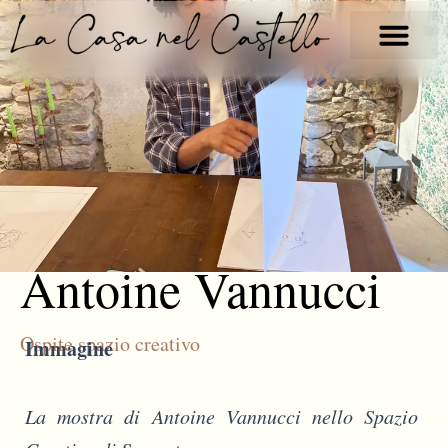
Vai
al
contenuto
Antoine Vannucci
Ospite spazio creativo
Immagine
La mostra di Antoine Vannucci nello Spazio