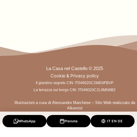
La Casa nel Castello © 2025
Cookie & Privacy policy
Il giardino segreto CIN: IT049020C2M83IFBVP
La terrazza sul borgo CIN: IT049020C2L9MN9B2
Illustrazioni a cura di Alessandro Marchese – Sito Web realizzato da
Alkemist
WhatsApp
Prenota
IT
EN
DE